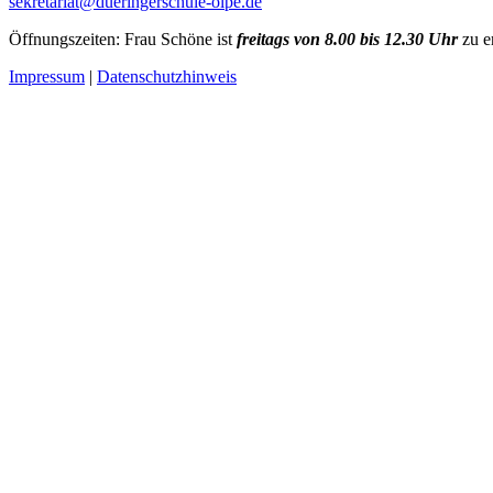
sekretariat@dueringerschule-olpe.de
Öffnungszeiten: Frau Schöne ist
freitags von 8.00 bis 12.30 Uhr
zu e
Impressum
|
Datenschutzhinweis
Impresum
Eigentümer für die Domain
www.dueringerschule-olpe.de
und Verantwortlich für deren Inhalt ist:
Grundschulverbund Düringerschule
Hauptstandort Olpe
Rüblinghauser Straße 13
57462 Olpe
Tel. 02761 - 3049
Email:
sekretariat@dueringerschule-olpe.de