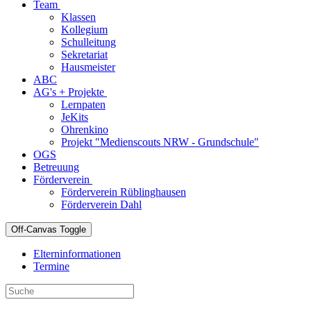
Team
Klassen
Kollegium
Schulleitung
Sekretariat
Hausmeister
ABC
AG's + Projekte
Lernpaten
JeKits
Ohrenkino
Projekt "Medienscouts NRW - Grundschule"
OGS
Betreuung
Förderverein
Förderverein Rüblinghausen
Förderverein Dahl
Off-Canvas Toggle
Elterninformationen
Termine