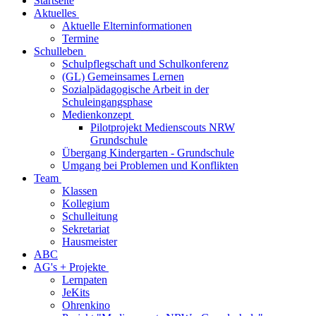
Startseite
Aktuelles
Aktuelle Elterninformationen
Termine
Schulleben
Schulpflegschaft und Schulkonferenz
(GL) Gemeinsames Lernen
Sozialpädagogische Arbeit in der
Schuleingangsphase
Medienkonzept
Pilotprojekt Medienscouts NRW
Grundschule
Übergang Kindergarten - Grundschule
Umgang bei Problemen und Konflikten
Team
Klassen
Kollegium
Schulleitung
Sekretariat
Hausmeister
ABC
AG's + Projekte
Lernpaten
JeKits
Ohrenkino