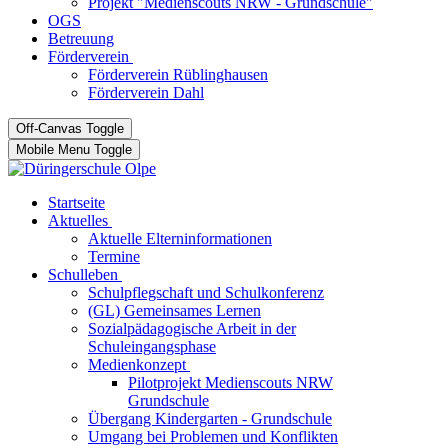
Projekt "Medienscouts NRW - Grundschule"
OGS
Betreuung
Förderverein
Förderverein Rüblinghausen
Förderverein Dahl
Off-Canvas Toggle
Mobile Menu Toggle
Startseite
Aktuelles
Aktuelle Elterninformationen
Termine
Schulleben
Schulpflegschaft und Schulkonferenz
(GL) Gemeinsames Lernen
Sozialpädagogische Arbeit in der
Schuleingangsphase
Medienkonzept
Pilotprojekt Medienscouts NRW
Grundschule
Übergang Kindergarten - Grundschule
Umgang bei Problemen und Konflikten