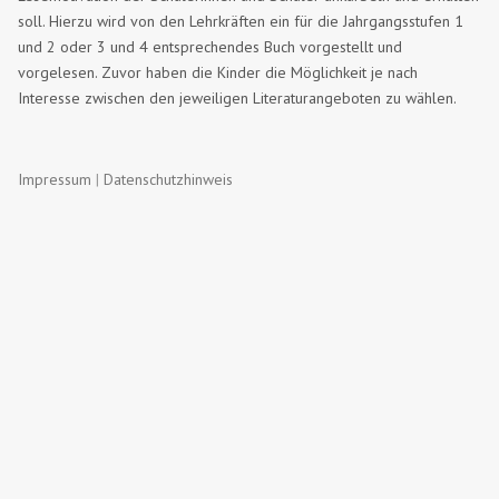
soll. Hierzu wird von den Lehrkräften ein für die Jahrgangsstufen 1
und 2 oder 3 und 4 entsprechendes Buch vorgestellt und
vorgelesen. Zuvor haben die Kinder die Möglichkeit je nach
Interesse zwischen den jeweiligen Literaturangeboten zu wählen.
Impressum
|
Datenschutzhinweis
Impresum
Eigentümer für die Domain
www.dueringerschule-
olpe.de
und Verantwortlich für deren Inhalt ist:
Grundschulverbund Düringerschule
Hauptstandort Olpe