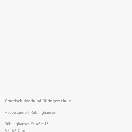
Verarbeitung ihrer personenbezogenen Daten zu jeder
Zeit widersprechen.
Wenn Sie eine Berichtigung, Sperrung, Löschung oder
Auskunft über die zu Ihrer Person gespeicherten
personenbezogenen Daten wünschen oder Fragen
bzgl. der Erhebung, Verarbeitung oder Verwendung
Ihrer personenbezogenen Daten haben oder erteilte
Einwilligungen widerrufen möchten, wenden Sie sich
bitte an folgende E-Mail-Adresse:
info@dueringerschule-olpe.de
Grundschulverbund Düringerschule
Hauptstandort Rüblinghausen
Rüblinghauser Straße 13
57462 Olpe