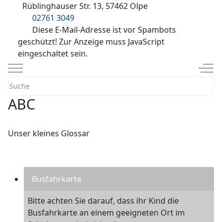
Rüblinghauser Str. 13, 57462 Olpe
02761 3049
Diese E-Mail-Adresse ist vor Spambots
geschützt! Zur Anzeige muss JavaScript
eingeschaltet sein.
Mobile Menu Toggle
Off-
ABC
Unser kleines Glossar
Busfahrkarte
Bitte achten Sie darauf, dass ihr Kind die
Busfahrkarte an einem geeigneten Ort im