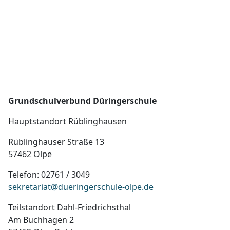
oder erteilte Einwilligungen widerrufen
möchten, wenden Sie sich bitte an folgende
E-Mail-Adresse: info@dueringerschule-
olpe.de
Grundschulverbund Düringerschule
Hauptstandort Rüblinghausen
Rüblinghauser Straße 13
57462 Olpe
Telefon: 02761 / 3049
sekretariat@dueringerschule-olpe.de
Teilstandort Dahl-Friedrichsthal
Am Buchhagen 2