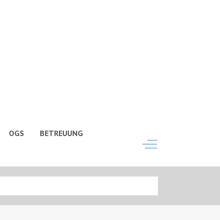
OGS
BETREUUNG
Off-Canvas Toggle