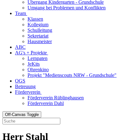
Übergang Kindergarten - Grundschule
Umgang bei Problemen und Konflikten
Team
Klassen
Kollegium
Schulleitung
Sekretariat
Hausmeister
ABC
AG's + Projekte
Lernpaten
JeKits
Ohrenkino
Projekt "Medienscouts NRW - Grundschule"
OGS
Betreuung
Förderverein
Förderverein Rüblinghausen
Förderverein Dahl
Off-Canvas Toggle
Herr Stahl