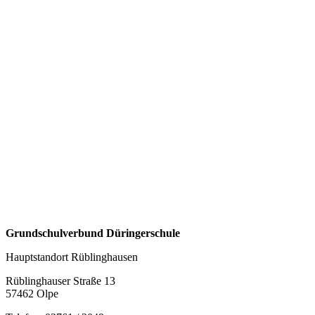
Widerspruchsrecht Gebrauch machen und der
Verarbeitung ihrer personenbezogenen Daten zu jeder
Zeit widersprechen.
Wenn Sie eine Berichtigung, Sperrung, Löschung oder
Auskunft über die zu Ihrer Person gespeicherten
personenbezogenen Daten wünschen oder Fragen bzgl.
der Erhebung, Verarbeitung oder Verwendung Ihrer
personenbezogenen Daten haben oder erteilte
Einwilligungen widerrufen möchten, wenden Sie sich
bitte an folgende E-Mail-Adresse:
info@dueringerschule-olpe.de
Grundschulverbund Düringerschule
Hauptstandort Rüblinghausen
Rüblinghauser Straße 13
57462 Olpe