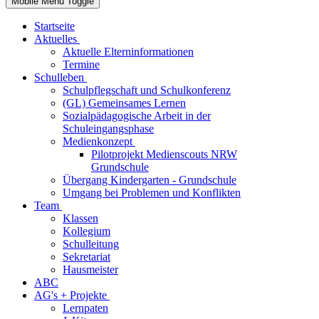
Mobile Menu Toggle
Startseite
Aktuelles
Aktuelle Elterninformationen
Termine
Schulleben
Schulpflegschaft und Schulkonferenz
(GL) Gemeinsames Lernen
Sozialpädagogische Arbeit in der
Schuleingangsphase
Medienkonzept
Pilotprojekt Medienscouts NRW
Grundschule
Übergang Kindergarten - Grundschule
Umgang bei Problemen und Konflikten
Team
Klassen
Kollegium
Schulleitung
Sekretariat
Hausmeister
ABC
AG's + Projekte
Lernpaten