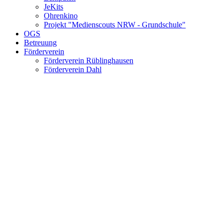
JeKits
Ohrenkino
Projekt "Medienscouts NRW - Grundschule"
OGS
Betreuung
Förderverein
Förderverein Rüblinghausen
Förderverein Dahl